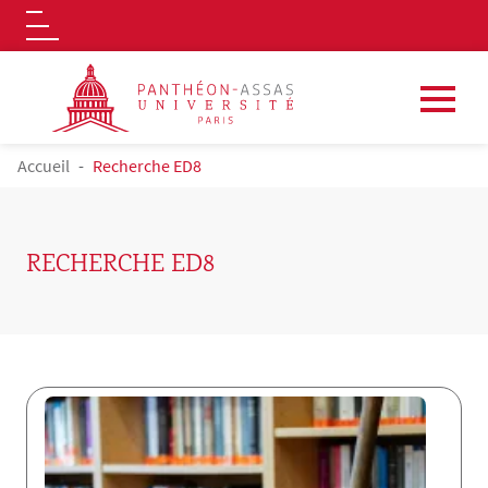
Logo
Aller au contenu principal
FIL D'ARIANE
Accueil
Recherche ED8
RECHERCHE ED8
Contenu