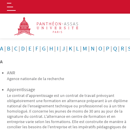
Logo
Aller au contenu principal
A
|
B
|
C
|
D
|
E
|
F
|
G
|
H
|
I
|
J
|
K
|
L
|
M
|
N
|
O
|
P
|
Q
|
R
|
A
ANR
Agence nationale de la recherche
Apprentissage
Le contrat d'apprentissage est un contrat de travail prévoyant
obligatoirement une formation en alternance préparant à un diplôme
national de l'enseignement technique ou professionnel ou à un titre
homologué. Il concerne les jeunes de moins de 30 ans au jour de la
signature du contrat. L'alternance en centre de formation et en
entreprise varie selon les formations. Elle est construite de manière à
concilier les besoins de l'entreprise et les impératifs pédagogiques de