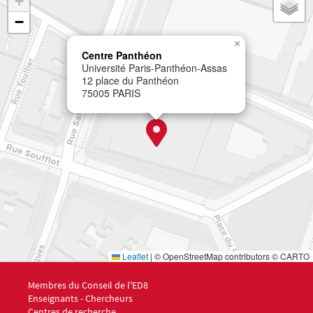
+
−
×
Centre Panthéon
Université Paris-Panthéon-Assas
12 place du Panthéon
75005 PARIS
Leaflet
|
© OpenStreetMap contributors © CARTO
Menu footer ED8 1
Membres du Conseil de l'ED8
Enseignants - Chercheurs
Centres de recherche