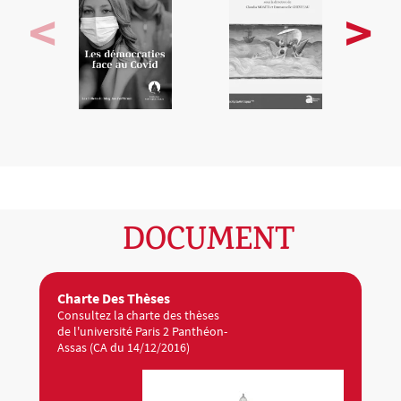
DOCUMENT
Charte Des Thèses
Consultez la charte des thèses
de l'université Paris 2 Panthéon-
Assas (CA du 14/12/2016)