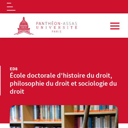
Logo
Aller au contenu principal
ED8
École doctorale d'histoire du droit,
philosophie du droit et sociologie du
droit