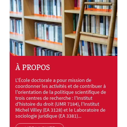
À PROPOS
L'École doctorale a pour mission de
coordonner les activités et de contribuer à
l'orientation de la politique scientifique de
trois centres de recherche : l'Institut
d'histoire du droit (UMR 7184), l'Institut
Michel Villey (EA 3128) et le Laboratoire de
sociologie juridique (EA 3381)...