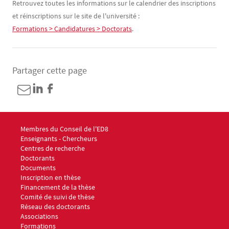
Contenu
Texte
Retrouvez toutes les informations sur le calendrier des inscriptions
et réinscriptions sur le site de l'université :
Formations > Candidatures > Doctorats
.
Partager cette page
Menu footer ED8 1
Membres du Conseil de l'ED8
Enseignants - Chercheurs
Centres de recherche
Doctorants
Documents
Menu footer ED8 2
Inscription en thèse
Financement de la thèse
Comité de suivi de thèse
Réseau des doctorants
Associations
Menu footer ED8 3
Formations