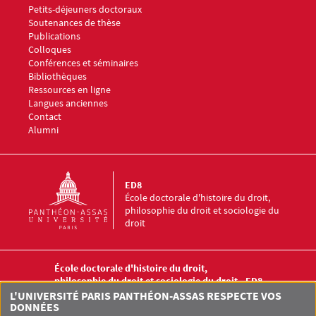
Petits-déjeuners doctoraux
Soutenances de thèse
Publications
Colloques
Conférences et séminaires
Menu footer ED8 4
Bibliothèques
Ressources en ligne
Langues anciennes
Menu footer ED8 5
Contact
Alumni
ED8
École doctorale d'histoire du droit,
philosophie du droit et sociologie du
droit
École doctorale d'histoire du droit,
philosophie du droit et sociologie du droit - ED8
12 place du Panthéon
L'UNIVERSITÉ PARIS PANTHÉON-ASSAS RESPECTE VOS
75005 PARIS
DONNÉES