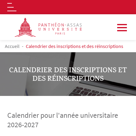
Logo
Aller au contenu principal
FIL D'ARIANE
Accueil
Calendrier des inscriptions et des réinscriptions
CALENDRIER DES INSCRIPTIONS ET
DES RÉINSCRIPTIONS
Calendrier pour l'année universitaire
2026-2027