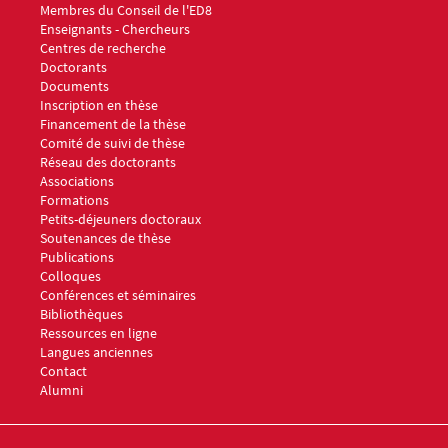
Menu footer ED8 1
Membres du Conseil de l'ED8
Enseignants - Chercheurs
Centres de recherche
Doctorants
Documents
Menu footer ED8 2
Inscription en thèse
Financement de la thèse
Comité de suivi de thèse
Réseau des doctorants
Associations
Menu footer ED8 3
Formations
Petits-déjeuners doctoraux
Soutenances de thèse
Publications
Colloques
Conférences et séminaires
Menu footer ED8 4
Bibliothèques
Ressources en ligne
Langues anciennes
Menu footer ED8 5
Contact
Alumni