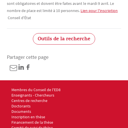
sont obligatoires et doivent être faites avant le mardi 9 avril. Le
nombre de place est limité à 10 personnes.
Lien pour l'inscription
Conseil d'État
Outils de la recherche
Partager cette page
Menu footer ED8 1
Membres du Conseil de l'ED8
Enseignants - Chercheurs
Centres de recherche
Doctorants
Documents
Menu footer ED8 2
Inscription en thèse
Financement de la thèse
Comité de suivi de thèse