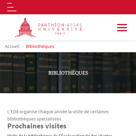
Logo
Aller au contenu principal
FIL D'ARIANE
Accueil
Bibliothèques
BIBLIOTHÈQUES
L'ED8 organise chaque année la visite de certaines
bibliothèques spécialisées
Prochaines visites
Contenu
Texte
Visite de la bibliothèque de l’École nationale des chartes