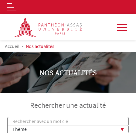
Logo
Aller au contenu principal
FIL D'ARIANE
Accueil
Nos actualités
NOS ACTUALITÉS
Rechercher une actualité
Titre
Thème