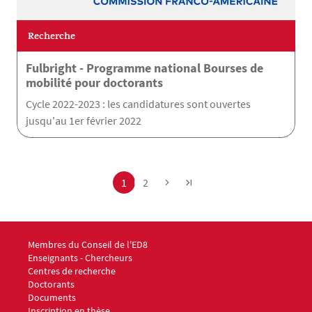
Recherche
Fulbright - Programme national Bourses de
mobilité pour doctorants
Cycle 2022-2023 : les candidatures sont ouvertes
jusqu'au 1er février 2022
Pagination
Page
Page
1
2
Menu footer ED8 1
Membres du Conseil de l'ED8
Enseignants - Chercheurs
Centres de recherche
Doctorants
Documents
Menu footer ED8 2
Inscription en thèse