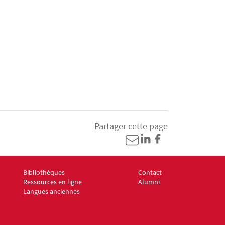
Partager cette page
Bibliothèques
Contact
Menu footer ED8 4
Menu footer ED8 5
Ressources en ligne
Alumni
Langues anciennes