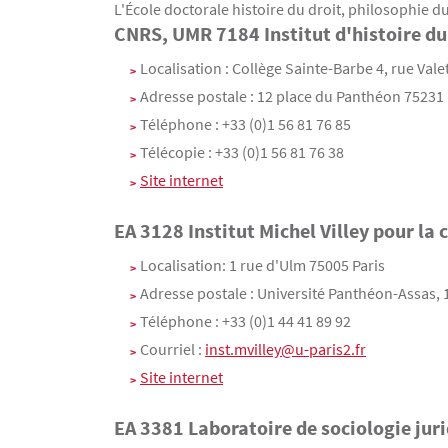
L'École doctorale histoire du droit, philosophie d
CNRS, UMR 7184 Institut d'histoire d
Contenu
Texte
Localisation : Collège Sainte-Barbe 4, rue Vale
Adresse postale : 12 place du Panthéon 75231 
Téléphone : +33 (0)1 56 81 76 85
Télécopie : +33 (0)1 56 81 76 38
Site internet
EA 3128 Institut Michel Villey pour la 
Texte
Localisation: 1 rue d'Ulm 75005 Paris
Adresse postale : Université Panthéon-Assas,
Téléphone : +33 (0)1 44 41 89 92
Courriel :
inst.mvilley@u-paris2.fr
Site internet
EA 3381 Laboratoire de sociologie jur
Texte