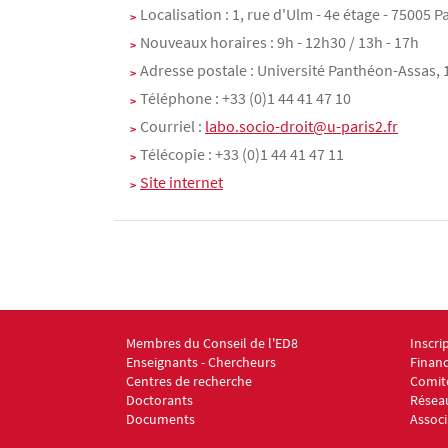
Localisation : 1, rue d'Ulm - 4e étage - 75005 P
Nouveaux horaires : 9h - 12h30 / 13h - 17h
Adresse postale : Université Panthéon-Assas, 
Téléphone : +33 (0)1 44 41 47 10
Courriel :
labo.socio-droit@u-paris2.fr
Télécopie : +33 (0)1 44 41 47 11
Site internet
Membres du Conseil de l'ED8
Inscri
Menu footer ED8 1
Menu 
Enseignants - Chercheurs
Finan
Centres de recherche
Comité
Doctorants
Résea
Documents
Associ