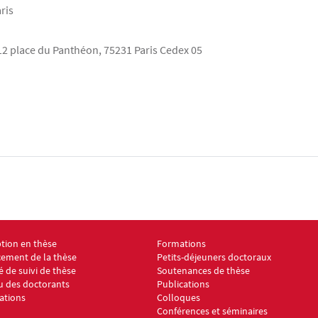
aris
12 place du Panthéon, 75231 Paris Cedex 05
ption en thèse
Formations
footer ED8 2
Menu footer ED8 3
cement de la thèse
Petits-déjeuners doctoraux
 de suivi de thèse
Soutenances de thèse
u des doctorants
Publications
ations
Colloques
Conférences et séminaires